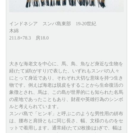
インドネシア スンバ島東部 19-20世紀
木綿
211.8×78.3 房18.0
大きな海老文を中心に、馬、鳥、魚など身近な生物を
経(たて)絣(がすり)で表した、いずれもスンバの人々
にとって身近であり、それぞれ大切な意味を持つ生き
物です。例えば海老は脱皮をすることから生命復活の
象徴とされ、馬は、この島が世界的にも知られた名馬
の産地であったこともあり、財産や英雄行為のシンボ
ルと考えられています。
スンバ島で「ヒンギ」と呼ぶこのような男性用の絣布
は、腰布と肩掛ともに同じ長さ、幅、文様のものをセ
ットで着用します。通常経(たて)2枚接(は)ぎで、幅は