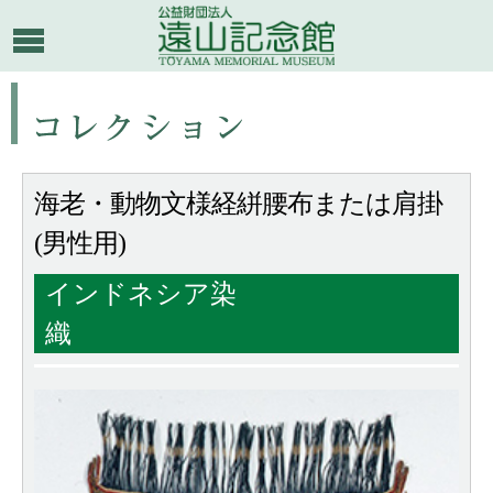
海老・動物文様経絣腰布または肩掛
(男性用)
インドネシア染
織