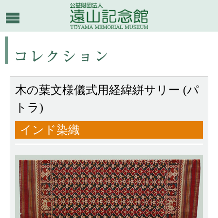
木の葉文様儀式用経緯絣サリー (パ
トラ)
インド染織