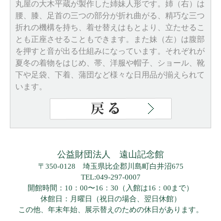
丸屋の大木平蔵が製作した姉妹人形です。姉（右）は
腰、膝、足首の三つの部分が折れ曲がる、精巧な三つ
折れの機構を持ち、着せ替えはもとより、立たせるこ
とも正座させることもできます。また妹（左）は腹部
を押すと音が出る仕組みになっています。それぞれが
夏冬の着物をはじめ、帯、洋服や帽子、ショール、靴
下や足袋、下着、蒲団など様々な日用品が揃えられて
います。
公益財団法人 遠山記念館
〒350-0128 埼玉県比企郡川島町白井沼675
TEL:049-297-0007
開館時間：10：00〜16：30（入館は16：00まで）
休館日：月曜日（祝日の場合、翌日休館）
この他、年末年始、展示替えのための休日があります。