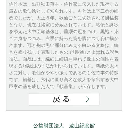
佐竹本は、出羽秋田藩主・佐竹家に伝来した現存する
最古の歌仙絵として知られます。もとは上下二巻の絵
巻でしたが、大正８年、歌仙ごとに切断されて掛幅装
となり、現在は諸家に分蔵されています。略伝と詠歌
を添えた大中臣頼基像は、垂纓の冠をつけ、黒袍・束
帯に身をつつみ、右手に持った笏を脚につく姿に描か
れます。冠と袍の黒い部分にみえる白い衣文線は、絵
具を塗り残して表現したもので｢彫塗｣とよばれる彩色
技法。面貌には、繊細に細線を重ねて像主の個性を表
現する｢似絵｣の手法が用いられています。料紙の大き
さに対し、歌仙がやや小振りであるのも佐竹本の特徴
です。頼基は、六代に亘り高名な歌人を輩出する大中
臣家の基を成した人で『頼基集』が伝存します。
公益財団法人 遠山記念館