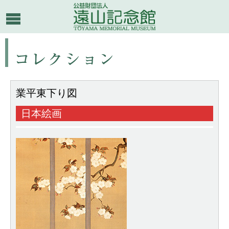
業平東下り図
日本絵画