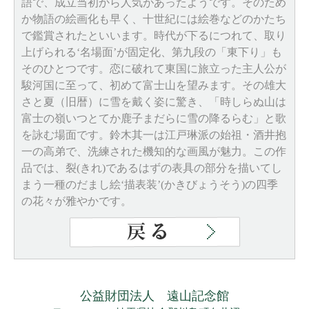
語で、成立当初から人気があったようです。そのため
か物語の絵画化も早く、十世紀には絵巻などのかたち
で鑑賞されたといいます。時代が下るにつれて、取り
上げられる‘名場面’が固定化、第九段の「東下り」も
そのひとつです。恋に破れて東国に旅立った主人公が
駿河国に至って、初めて富士山を望みます。その雄大
さと夏（旧暦）に雪を戴く姿に驚き、「時しらぬ山は
富士の嶺いつとてか鹿子まだらに雪の降るらむ」と歌
を詠む場面です。鈴木其一は江戸琳派の始祖・酒井抱
一の高弟で、洗練された機知的な画風が魅力。この作
品では、裂(きれ)であるはずの表具の部分を描いてし
まう一種のだまし絵‘描表装’(かきびょうそう)の四季
の花々が雅やかです。
公益財団法人 遠山記念館