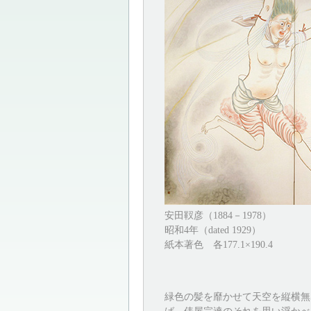
安田靫彦（1884－1978）
昭和4年（dated 1929）
紙本著色 各177.1×190.4
緑色の髪を靡かせて天空を縦横無