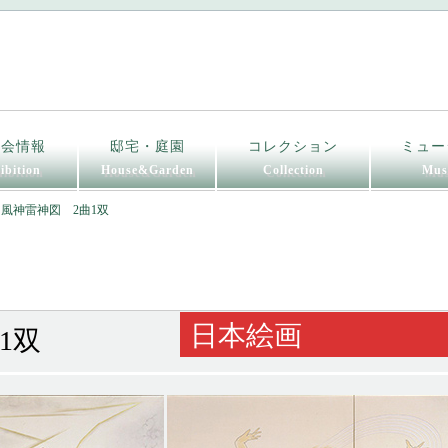
覧会情報
邸宅・庭園
コレクション
ミュー
ibition
House&Garden
Collection
Mus
 風神雷神図 2曲1双
日本絵画
1双