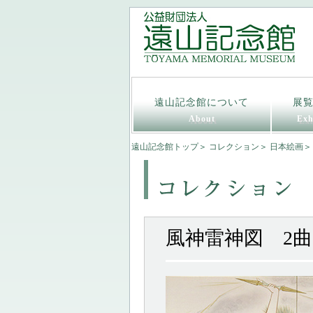
遠山記念館について
展
About
Exh
遠山記念館トップ
＞
コレクション
＞
日本絵画
＞
風神雷神図 2曲